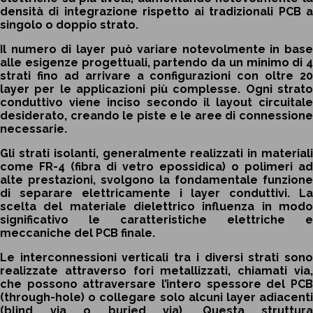
densità di integrazione rispetto ai tradizionali PCB a
singolo o doppio strato.
Il numero di layer può variare notevolmente in base
alle esigenze progettuali, partendo da un minimo di 4
strati fino ad arrivare a configurazioni con oltre 20
layer per le applicazioni più complesse. Ogni strato
conduttivo viene inciso secondo il layout circuitale
desiderato, creando le piste e le aree di connessione
necessarie.
Gli strati isolanti, generalmente realizzati in materiali
come FR-4 (fibra di vetro epossidica) o polimeri ad
alte prestazioni, svolgono la fondamentale funzione
di separare elettricamente i layer conduttivi. La
scelta del materiale dielettrico influenza in modo
significativo le caratteristiche elettriche e
meccaniche del PCB finale.
Le interconnessioni verticali tra i diversi strati sono
realizzate attraverso fori metallizzati, chiamati via,
che possono attraversare l’intero spessore del PCB
(through-hole) o collegare solo alcuni layer adiacenti
(blind via o buried via). Questa struttura