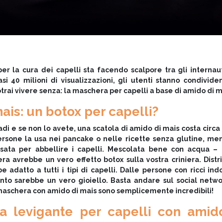
er la cura dei capelli sta facendo scalpore tra gli internau
 40 milioni di visualizzazioni, gli utenti stanno condivid
potrai vivere senza: la maschera per capelli a base di amido di m
ais: un botox per capelli?
di e se non lo avete, una scatola di amido di mais costa circa
rsone la usa nei pancake o nelle ricette senza glutine, me
sata per abbellire i capelli. Mescolata bene con acqua – e
ra avrebbe un vero effetto botox sulla vostra criniera. Distr
adatto a tutti i tipi di capelli. Dalle persone con ricci ind
ento sarebbe un vero gioiello. Basta andare sul social netw
maschera con amido di mais sono semplicemente incredibili!
a levigante per capelli con amid