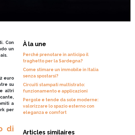
ti. Con
À la une
endo un
Perché prenotare in anticipo il
ais.
traghetto per la Sardegna?
Come stimare un immobile in Italia
senza spostarsi?
 2 euro
ntre su
Circuiti stampati multistrato:
 altri
funzionamento e applicazioni
icante,
Pergole e tende da sole moderne:
omiti a
valorizzare lo spazio esterno con
ork per
eleganza e comfort
o di
Articles similaires