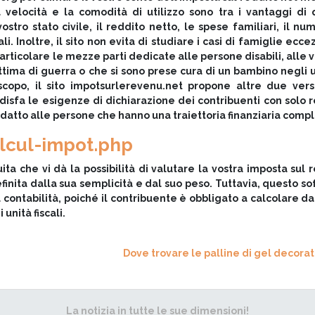
la velocità e la comodità di utilizzo sono tra i vantaggi di
vostro stato civile, il reddito netto, le spese familiari, il nu
. Inoltre, il sito non evita di studiare i casi di famiglie eccez
particolare le mezze parti dedicate alle persone disabili, alle
ttima di guerra o che si sono prese cura di un bambino negli u
copo, il sito impotsurlerevenu.net propone altre due versi
disfa le esigenze di dichiarazione dei contribuenti con solo 
adatto alle persone che hanno una traiettoria finanziaria comp
lcul-impot.php
a che vi dà la possibilità di valutare la vostra imposta sul 
finita dalla sua semplicità e dal suo peso. Tuttavia, questo s
 contabilità, poiché il contribuente è obbligato a calcolare da 
unità fiscali.
Dove trovare le palline di gel decorat
La notizia in tutte le sue dimensioni!