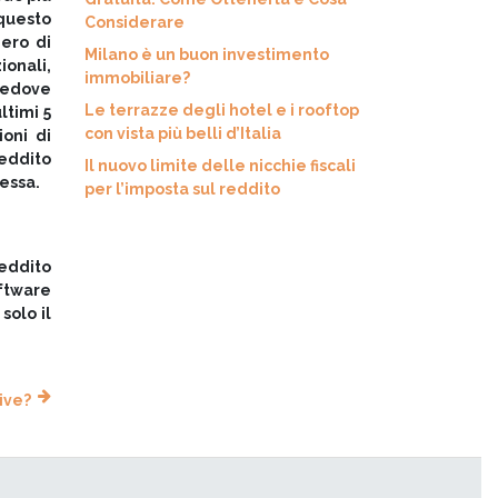
 questo
Considerare
mero di
Milano è un buon investimento
ionali,
immobiliare?
 vedove
Le terrazze degli hotel e i rooftop
ltimi 5
con vista più belli d’Italia
oni di
reddito
Il nuovo limite delle nicchie fiscali
lessa.
per l’imposta sul reddito
reddito
oftware
solo il
ive?