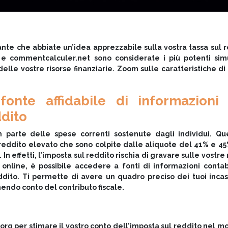
tante che abbiate un’idea apprezzabile sulla vostra tassa sul 
 e commentcalculer.net sono considerate i più potenti simu
 delle vostre risorse finanziarie. Zoom sulle caratteristiche di
fonte affidabile di informazioni
ddito
 parte delle spese correnti sostenute dagli individui. Qu
reddito elevato che sono colpite dalle aliquote del 41% e 4
n effetti, l’imposta sul reddito rischia di gravare sulle vostre 
 online, è possibile accedere a fonti di informazioni contab
eddito. Ti permette di avere un quadro preciso dei tuoi incas
ndo conto del contributo fiscale.
org per stimare il vostro conto dell’imposta sul reddito nel m