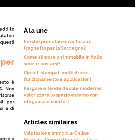
reddito
À la une
latori
Perché prenotare in anticipo il
 questi
traghetto per la Sardegna?
Come stimare un immobile in Italia
 per
senza spostarsi?
Circuiti stampati multistrato:
funzionamento e applicazioni
esto è
Pergole e tende da sole moderne:
5%. Non
valorizzare lo spazio esterno con
risorse
eleganza e comfort
ili per
si e di
Articles similaires
Valutazione Immobile Online
odo più
Gratuita: Come Ottenerla e Cosa